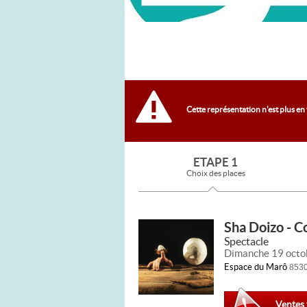
Cette représentation n'est plus en
ETAPE 1
Choix des places
Sha Doizo - C
Spectacle
Dimanche 19 octo
Espace du Marô
8530
Ventes